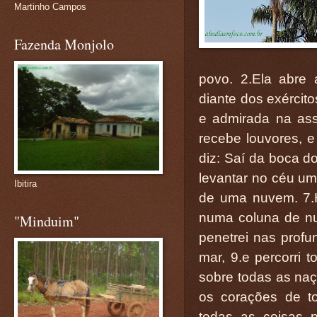
Martinho Campos
Fazenda Monjolo
povo. 2.Ela abre 
diante dos exércit
e admirada na asse
recebe louvores, 
diz: Saí da boca do
levantar no céu uma
Ibitira
de uma nuvem. 7.H
numa coluna de nu
"Minduim"
penetrei nas prof
mar, 9.e percorri 
sobre todas as na
os corações de t
todas as coisas p