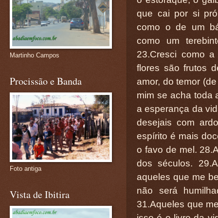
que cai por si pr
como o de um bál
como um terebin
23.Cresci como a 
Martinho Campos
flores são frutos
Procissão e Banda
amor, do temor (de
mim se acha toda 
a esperança da vid
desejais com ardo
espírito é mais do
o favo de mel. 28.
dos séculos. 29.
Foto antiga
aqueles que me be
não será humilh
Vista de Ibitira
31.Aqueles que me 
isso é o livro da v