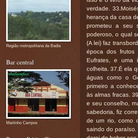
verdade. 33.Moisés
herança da casa de
prometeu a seu s
poderoso, o qual s
(A lei) faz transbo
Região metropolitana da Badia
época dos frutos 
Eufrates, e uma
Bar central
colheita. 37.É ela 
águas como o Ge
primeiro a conhec
às almas fracas. 3
e seu conselho, m
sabedoria, fiz cor
de um rio, como 
Martinho Campos
saindo do paraíso.
darei de beber aos