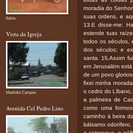
moradia do Senhor.
suas ordens, e aq
Ibitira
13.E disse-me: Ha
estende tuas raíze
Vista da Igreja
todos os séculos, e
dos séculos; e e
santa. 15.Assim fu
em Jerusalém está 
de um povo glorios
fixei minha morad
o cedro do Líbano,
Martinho Campos
a palmeira de Cad
Avenida Cel Pedro Lino
como uma formosa
caminho à beira d
bálsamo odorífero
o estoraque, o gál