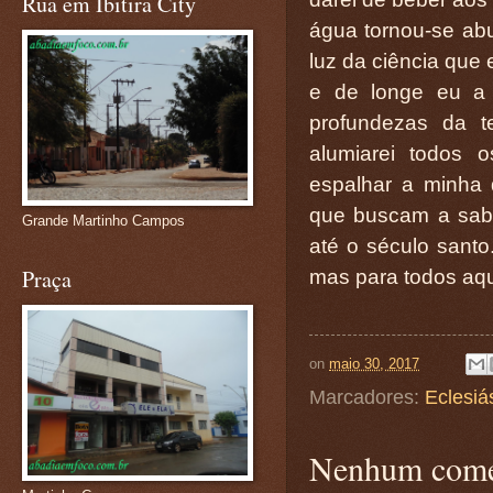
Rua em Ibitira City
água tornou-se abu
luz da ciência que
e de longe eu a 
profundezas da t
alumiarei todos 
espalhar a minha 
que buscam a sab
Grande Martinho Campos
até o século santo
Praça
mas para todos aq
on
maio 30, 2017
Marcadores:
Eclesiá
Nenhum come