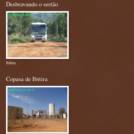
Desbravando o sertão
Ibitira
Copasa de Ibitira