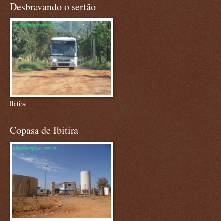
Desbravando o sertão
Ibitira
Copasa de Ibitira