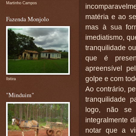
Martinho Campos
incomparavelm
matéria e ao se
Fazenda Monjolo
mas à sua for
imediatismo, q
tranquilidade o
que é present
apreensível pe
golpe e com tod
Ibitira
Ao contrário, 
"Minduim"
tranquilidade 
logo, não se
integralmente d
notar que a v