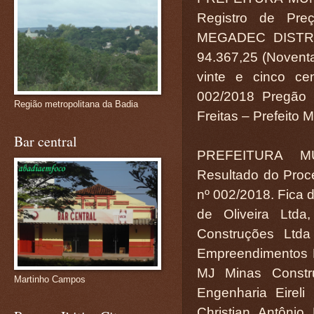
Registro de Pr
MEGADEC DISTRI
94.367,25 (Noventa 
vinte e cinco cen
002/2018 Pregão 
Região metropolitana da Badia
Freitas – Prefeito 
Bar central
PREFEITURA M
Resultado do Proc
nº 002/2018. Fica d
de Oliveira Ltda
Construções Lt
Empreendimentos E
MJ Minas Constru
Martinho Campos
Engenharia Eirel
Christian Antôni