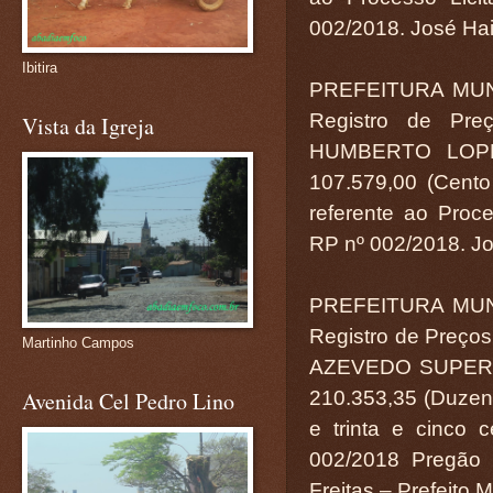
002/2018. José Hail
Ibitira
PREFEITURA MUN
Registro de Pr
Vista da Igreja
HUMBERTO LOPE
107.579,00 (Cento 
referente ao Proce
RP nº 002/2018. Jos
PREFEITURA MUN
Registro de Preço
Martinho Campos
AZEVEDO SUPERME
210.353,35 (Duzento
Avenida Cel Pedro Lino
e trinta e cinco c
002/2018 Pregão 
Freitas – Prefeito 