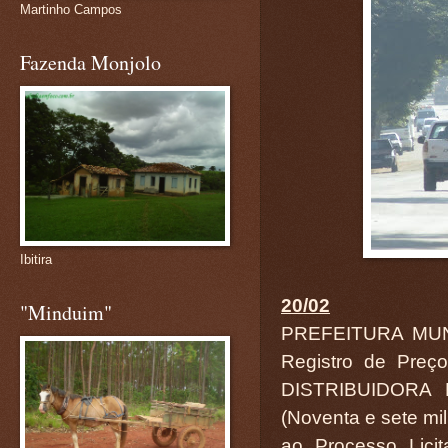
Martinho Campos
Fazenda Monjolo
Ibitira
20/02
"Minduim"
PREFEITURA MUN
Registro de Preç
DISTRIBUIDORA L
(Noventa e sete mil
ao Processo Lici