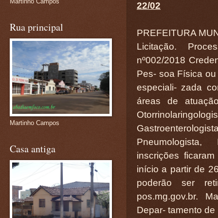
Martinho Campos
22/02
Rua principal
PREFEITURA MUN
Licitação. Proce
nº002/2018 Creden
Pes- soa Física ou
especiali- zada c
áreas de atuação:
Otorrinolaringolog
Martinho Campos
Gastroenterologist
Pneumologista, N
Casa antiga
inscrições ficar
início a partir de 
poderão ser ret
pos.mg.gov.br. M
Depar- tamento de 