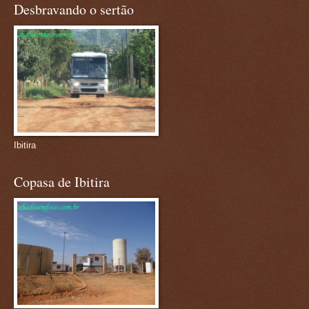
Desbravando o sertão
Ibitira
Copasa de Ibitira