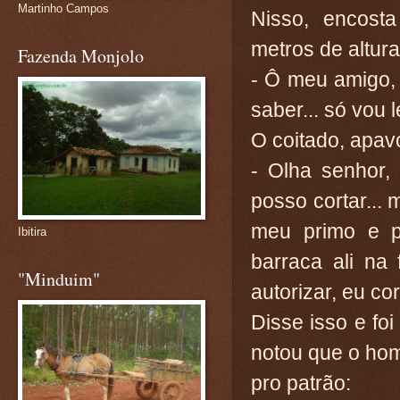
Martinho Campos
Nisso, encos
metros de altura,
Fazenda Monjolo
- Ô meu amigo, 
saber... só vou 
O coitado, apa
- Olha senhor,
posso cortar...
meu primo e p
Ibitira
barraca ali na
"Minduim"
autorizar, eu co
Disse isso e foi
notou que o hom
pro patrão: