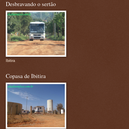
Desbravando o sertão
Ibitira
Copasa de Ibitira