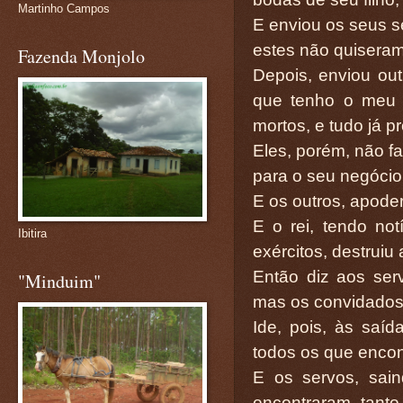
Martinho Campos
E enviou os seus s
estes não quiseram 
Fazenda Monjolo
Depois, enviou out
que tenho o meu 
mortos, e tudo já p
Eles, porém, não f
para o seu negócio
E os outros, apode
E o rei, tendo not
Ibitira
exércitos, destruiu
Então diz aos ser
"Minduim"
mas os convidados
Ide, pois, às saí
todos os que encon
E os servos, sai
encontraram, tanto