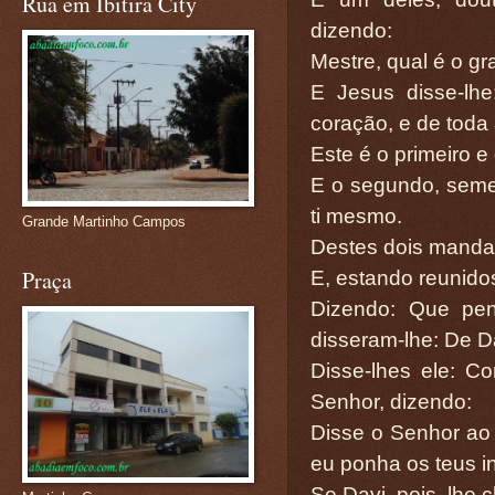
Rua em Ibitira City
dizendo:
Mestre, qual é o g
E Jesus disse-lh
coração, e de toda
Este é o primeiro 
E o segundo, seme
ti mesmo.
Grande Martinho Campos
Destes dois mandam
Praça
E, estando reunidos
Dizendo: Que pen
disseram-lhe: De D
Disse-lhes ele: C
Senhor, dizendo:
Disse o Senhor ao 
eu ponha os teus i
Se Davi, pois, lhe