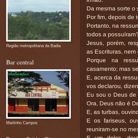
Da mesma sorte o s
Por fim, depois de
Portanto, na ressur
todos a possuíram
Jesus, porém, res
Região metropolitana da Badia
as Escrituras, nem
Porque na ress
Bar central
casamento; mas se
E, acerca da ressu
vos declarou, dize
Eu sou o Deus de 
Ora, Deus não é De
E, as turbas, ouvin
E os fariseus, o
Martinho Campos
reuniram-se no me
E um deles, douto