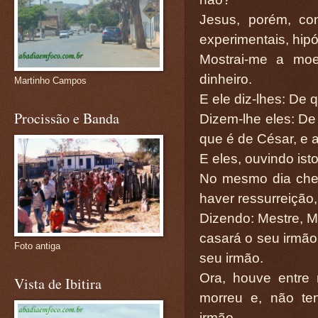
Jesus, porém, co
experimentais, hipó
Mostrai-me a moe
dinheiro.
Martinho Campos
E ele diz-lhes: De 
Procissão e Banda
Dizem-lhe eles: De 
que é de César, e 
E eles, ouvindo ist
No mesmo dia che
haver ressurreição,
Dizendo: Mestre, Mo
casará o seu irmão
Foto antiga
seu irmão.
Ora, houve entre 
Vista de Ibitira
morreu e, não te
irmão.