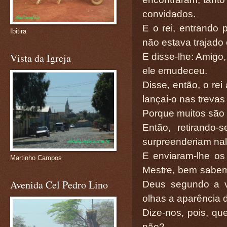
convidados.
E o rei, entrando
Ibitira
não estava trajado
E disse-lhe: Amigo,
Vista da Igreja
ele emudeceu.
Disse, então, o rei
lançai-o nas trevas
Porque muitos são
Então, retirando-
surpreenderiam na
E enviaram-lhe os
Martinho Campos
Mestre, bem sabem
Avenida Cel Pedro Lino
Deus segundo a v
olhas a aparência
Dize-nos, pois, que
não?