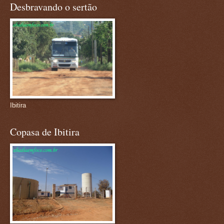
Desbravando o sertão
Ibitira
Copasa de Ibitira