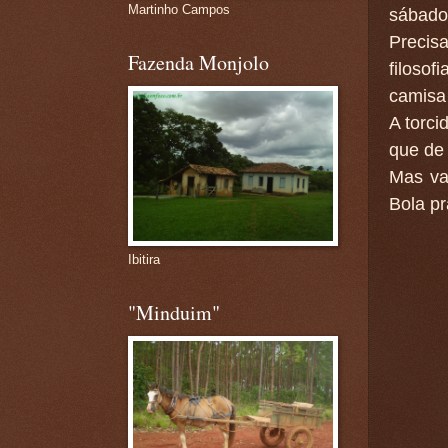
Martinho Campos
sábado,
Precis
Fazenda Monjolo
filosof
camisa 
A torci
que de 
Mas va
Bola pr
Ibitira
"Minduim"