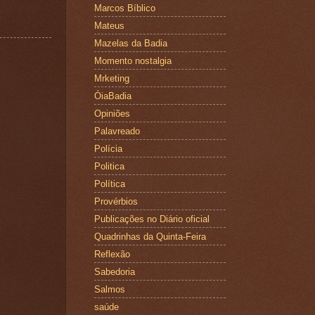
Marcos Bíblico
Mateus
Mazelas da Badia
Momento nostalgia
Mrketing
ÓiaBadia
Opiniões
Palavreado
Polícia
Politica
Política
Provérbios
Publicações no Diário oficial
Quadrinhas da Quinta-Feira
Reflexão
Sabedoria
Salmos
saúde