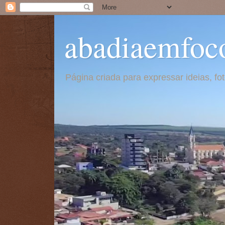
abadiaemfoc
Página criada para expressar ideias, f