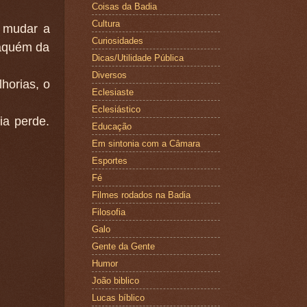
Coisas da Badia
Cultura
a mudar a
Curiosidades
 aquém da
Dicas/Utilidade Pública
Diversos
horias, o
Eclesiaste
Eclesiástico
ia perde.
Educação
Em sintonia com a Câmara
Esportes
Fé
Filmes rodados na Badia
Filosofia
Galo
Gente da Gente
Humor
João biblico
Lucas bíblico