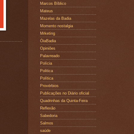
Marcos Bíblico
Mateus
Mazelas da Badia
Momento nostalgia
Mrketing
ÓiaBadia
Opiniões
Palavreado
Polícia
Politica
Política
Provérbios
Publicações no Diário oficial
Quadrinhas da Quinta-Feira
Reflexão
Sabedoria
Salmos
saúde