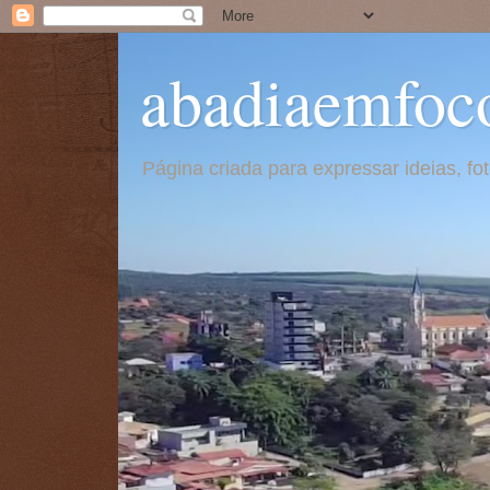
abadiaemfoc
Página criada para expressar ideias, f