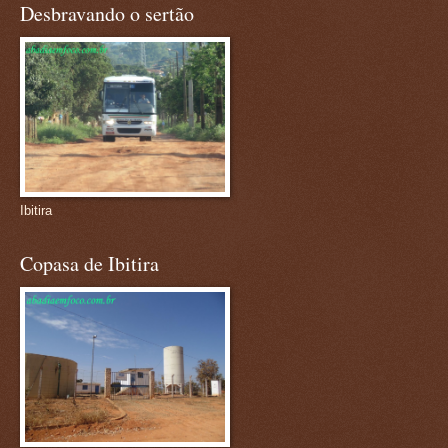
Desbravando o sertão
Ibitira
Copasa de Ibitira