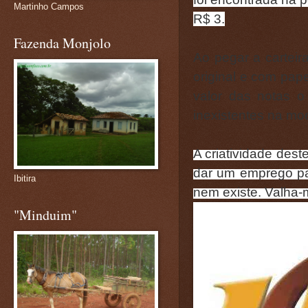
Martinho Campos
R$ 3.
Fazenda Monjolo
Ao pegar a cartei
original e com pap
valor das notas 
inexistentes na moe
A criatividade des
dar um emprego par
Ibitira
nem existe. Valha-
"Minduim"