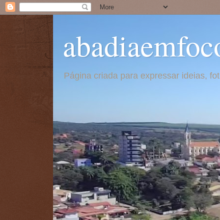
abadiaemfoc
Página criada para expressar ideias, f