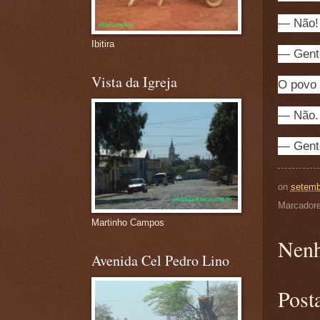
— Não!
Ibitira
— Gente
Vista da Igreja
O povo 
— Não.
— Gente
on
setemb
Marcador
Martinho Campos
Nenh
Avenida Cel Pedro Lino
Post