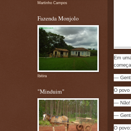
Martinho Campos
Fazenda Monjolo
Em uma 
começa 
Ibitira
— Gente
O povo 
"Minduim"
— Não!
— Gente
O povo: