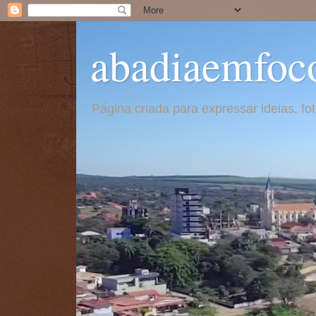
abadiaemfoc
Página criada para expressar ideias, f