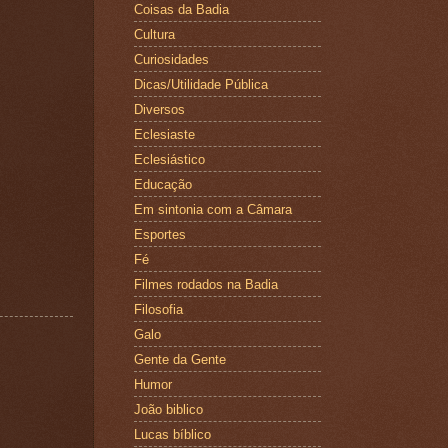
Coisas da Badia
Cultura
Curiosidades
Dicas/Utilidade Pública
Diversos
Eclesiaste
Eclesiástico
Educação
Em sintonia com a Câmara
Esportes
Fé
Filmes rodados na Badia
Filosofia
Galo
Gente da Gente
Humor
João biblico
Lucas bíblico