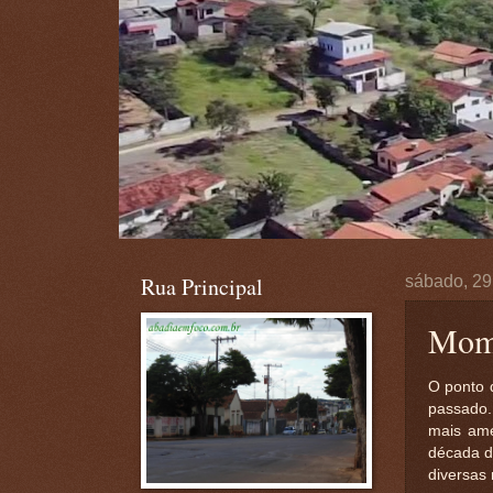
Rua Principal
sábado, 29
Mome
O ponto 
passado.
mais ame
década d
diversas