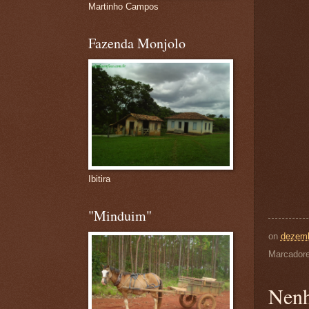
Martinho Campos
Fazenda Monjolo
Ibitira
"Minduim"
on
dezemb
Marcador
Nenh