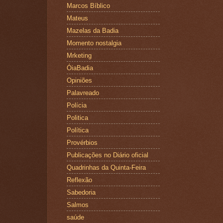
Marcos Bíblico
Mateus
Mazelas da Badia
Momento nostalgia
Mrketing
ÓiaBadia
Opiniões
Palavreado
Polícia
Politica
Política
Provérbios
Publicações no Diário oficial
Quadrinhas da Quinta-Feira
Reflexão
Sabedoria
Salmos
saúde