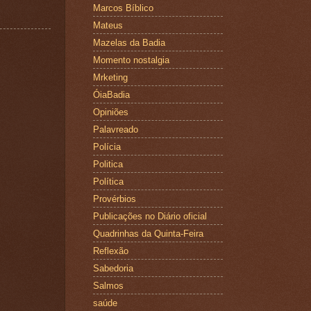
Marcos Bíblico
Mateus
Mazelas da Badia
Momento nostalgia
Mrketing
ÓiaBadia
Opiniões
Palavreado
Polícia
Politica
Política
Provérbios
Publicações no Diário oficial
Quadrinhas da Quinta-Feira
Reflexão
Sabedoria
Salmos
saúde