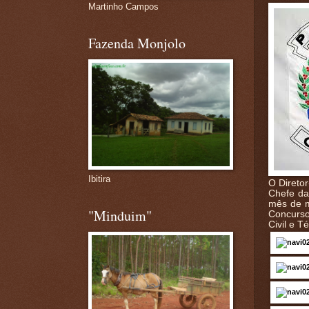
Martinho Campos
Fazenda Monjolo
Ibitira
O Diretor
Chefe da 
mês de m
"Minduim"
Concursos
Civil e T