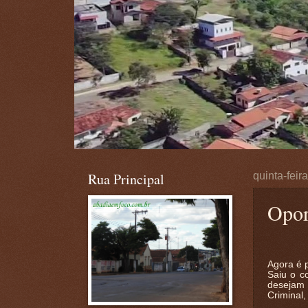
Rua Principal
quinta-feir
Opor
Agora é p
Saiu o c
desejam 
Criminal,