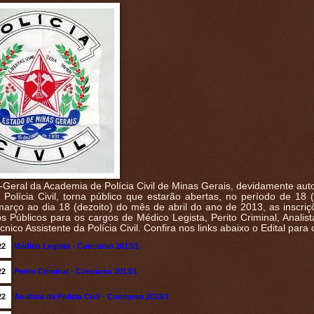
-Geral da Academia de Polícia Civil de Minas Gerais, devidamente aut
Polícia Civil, torna público que estarão abertas, no período de 18 (
arço ao dia 18 (dezoito) do mês de abril do ano de 2013, as inscriç
 Públicos para os cargos de Médico Legista, Perito Criminal, Analist
écnico Assistente da Polícia Civil. Confira nos links abaixo o Edital para
Médico Legista - Concurso 2013/1
Perito Criminal - Concurso 2013/1
Analista da Policia Civil - Concurso 2013/1