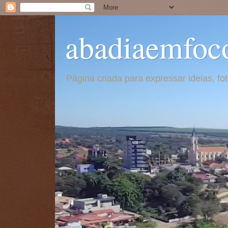
abadiaemfoc
Página criada para expressar ideias, f