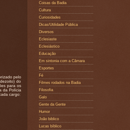
Coisas da Badia
Cultura
Curiosidades
Dicas/Utilidade Pública
Diversos
Eclesiaste
Eclesiástico
Educação
Em sintonia com a Câmara
Esportes
Fé
orizado pelo
dezoito) do
Filmes rodados na Badia
ões para os
Filosofia
a da Polícia
 cada cargo:
Galo
Gente da Gente
Humor
João biblico
Lucas bíblico