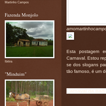
Martinho Campos
Fazenda Monjolo
amomartinhocampos
Esta postagem e
Carnaval. Estou rep
Ibitira
se dos slogans pa
tão famoso, é um 
"Minduim"
Carnaval da Badia