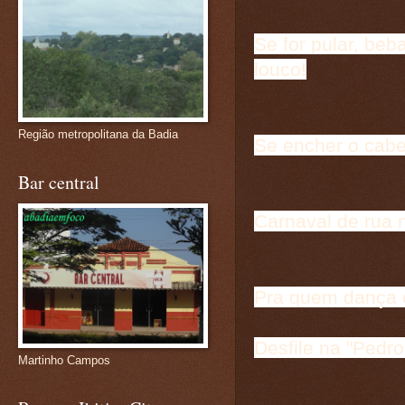
Se for pular, beb
louco!
Região metropolitana da Badia
Se encher o cabe
Bar central
Carnaval de rua 
Pra quem dança o
Desfile na "Pedro
Martinho Campos