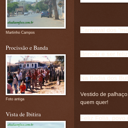
Carnaval dos "me
Martinho Campos
Procissão e Banda
Brincar e ser feli
Na Badia dos But
Vestido de palhaço
Foto antiga
quem quer!
Vista de Ibitira
Feliz Folia, povo