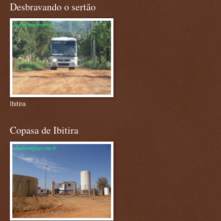
Desbravando o sertão
Ibitira
Copasa de Ibitira