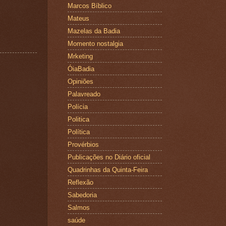
Marcos Bíblico
Mateus
Mazelas da Badia
Momento nostalgia
Mrketing
ÓiaBadia
Opiniões
Palavreado
Polícia
Politica
Política
Provérbios
Publicações no Diário oficial
Quadrinhas da Quinta-Feira
Reflexão
Sabedoria
Salmos
saúde