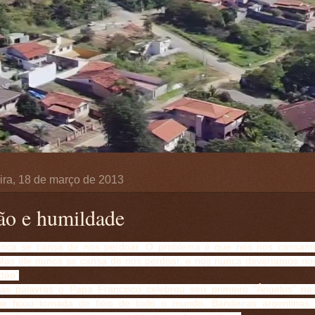
ira, 18 de março de 2013
ão e humildade
nca se cansa de nos perdoar. O problema é que nós nos cansamo
Mas ele nunca se cansa de nos perdoar, e nós nunca deveríamos no
rdão"
s palavras o Papa Francisco celebrou seu primeiro "Ângelus" na
e ficou tomada de fiéis de todo o mundo. Bandeiras argentinas, b