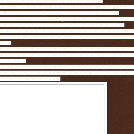
tc davam um colorido especial à plateia dos católicos.
 acertou em cheio ao falar sobre o perdão. Nós mortais, realmente
edir perdão. E Deus, onipotente, está sempre nos perdoando.
hos de Jesus nos mostram a força do perdão e a simplicidade da vid
 melhor, mas para isso devemos seguir os passos de nosso Pai.
lmente neste período de quaresma devemos estar atentos à miseri
terno. Devemos sair das tentações de satanás e nos envolvermos 
 Deus.
s noticiários inúmeras reportagens sobre catástrofes naturais, as
as mais variadas espécies, guerras etc. Isso tudo mostra o quanto de
perdão a Deus.
pa francisco, em sua humildade nata, vem nos mostrar esse camin
erto, mas nós somos as ferramentas para mudá-lo, com o perdão 
ncia nos ensinamentos de Jesus.