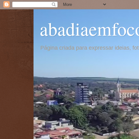
abadiaemfoc
Página criada para expressar ideias, f