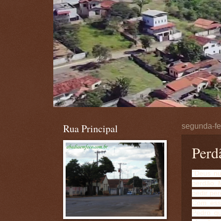
Rua Principal
segunda-fe
Perd
"Deus nu
perdão. 
pedir pe
Com essa
Pedro qu