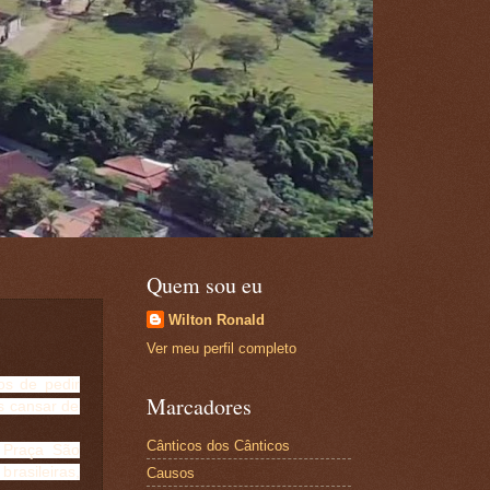
Quem sou eu
Wilton Ronald
Ver meu perfil completo
s de pedir
Marcadores
s cansar de
Cânticos dos Cânticos
 Praça São
rasileiras,
Causos