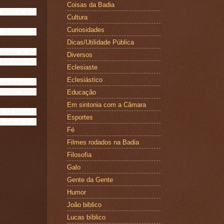
Coisas da Badia
, temos que
Cultura
Curiosidades
a. Queremos
Dicas/Utilidade Pública
córdia e ao
Diversos
mais com as
Eclesiaste
Eclesiástico
sassinatos,
vemos rezar
Educação
Em sintonia com a Câmara
ho. O mundo
Esportes
de Deus e a
Fé
Filmes rodados na Badia
Filosofia
Galo
Gente da Gente
Humor
João biblico
Lucas bíblico