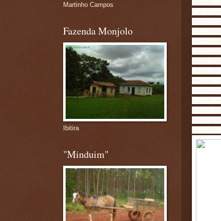
alemãs, e
Martinho Campos
E o Papa
sempre p
Fazenda Monjolo
Os camin
um mundo
Principa
amor fra
obras de
Vemos no
crimes d
e pedir 
Nosso Pa
tem cons
Ibitira
persistê
"Minduim"