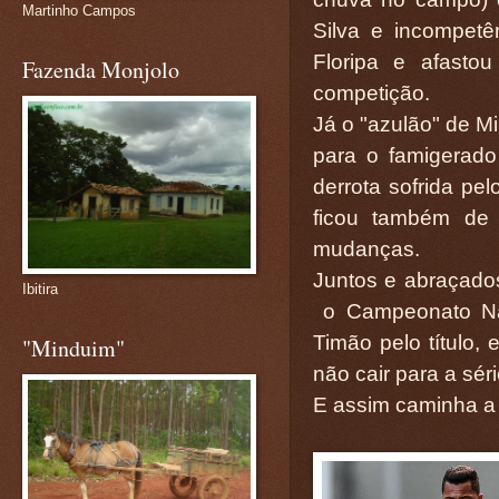
Martinho Campos
Silva e incompetê
Floripa e afasto
Fazenda Monjolo
competição.
Já o "azulão" de M
para o famigerado
derrota sofrida pe
ficou também de 
mudanças.
Juntos e abraçado
Ibitira
o Campeonato Nac
Timão pelo título,
"Minduim"
não cair para a séri
E assim caminha a