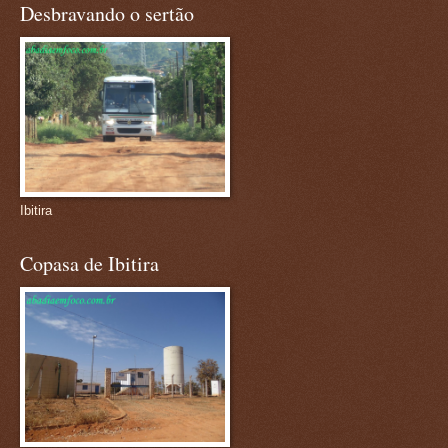
Desbravando o sertão
Ibitira
Copasa de Ibitira