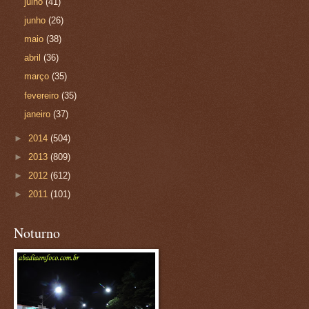
julho
(41)
junho
(26)
maio
(38)
abril
(36)
março
(35)
fevereiro
(35)
janeiro
(37)
►
2014
(504)
►
2013
(809)
►
2012
(612)
►
2011
(101)
Noturno