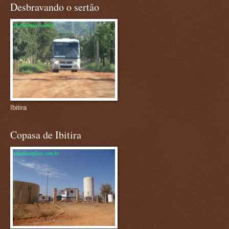
Desbravando o sertão
Ibitira
Copasa de Ibitira