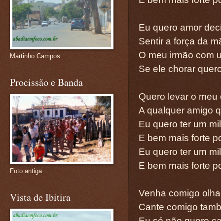
Eu quero amor deci
Sentir a força da 
O meu irmão com u
Martinho Campos
Se ele chorar quero
Procissão e Banda
Quero levar o meu
A qualquer amigo q
Eu quero ter um mi
E bem mais forte p
Eu quero ter um mi
E bem mais forte p
Foto antiga
Venha comigo olha
Vista de Ibitira
Cante comigo tam
Eu só não quero ca