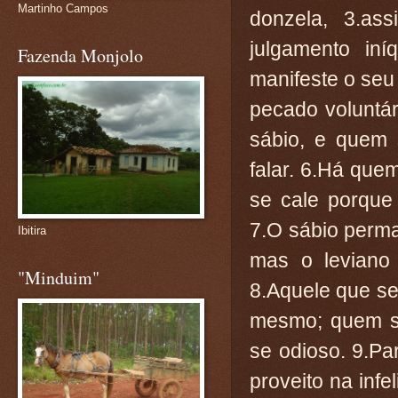
Martinho Campos
donzela, 3.as
julgamento in
Fazenda Monjolo
manifeste o seu
pecado voluntá
sábio, e quem 
falar. 6.Há que
se cale porque
7.O sábio perm
Ibitira
mas o leviano
"Minduim"
8.Aquele que se
mesmo; quem se
se odioso. 9.P
proveito na inf