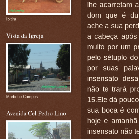
lhe acarretam a
dom que é du
Ibitira
ache a sua perd
Vista da Igreja
a cabeça após
muito por um p
pelo sétuplo do
por suas pala
insensato desa
não te trará pr
Martinho Campos
15.Ele dá pouco
sua boca é com
Avenida Cel Pedro Lino
hoje e amanhã 
insensato não t