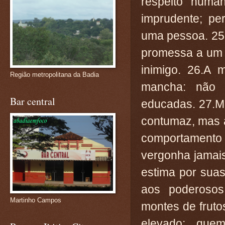
respeito huma
imprudente; pe
uma pessoa. 25
promessa a um 
inimigo. 26.A
Região metropolitana da Badia
mancha: não 
Bar central
educadas. 27.M
contumaz, mas a
comportament
vergonha jamais
estima por sua
aos poderosos
Martinho Campos
montes de frutos
elevado; que