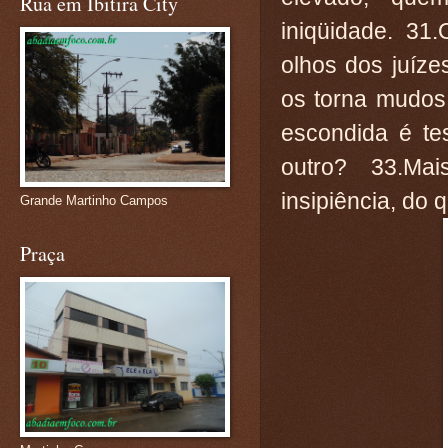
Rua em Ibitira City
iniqüidade. 31
olhos dos juíz
os torna mudos
escondida é te
outro? 33.Ma
insipiência, do
Grande Martinho Campos
Praça