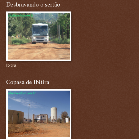
Desbravando o sertão
Ibitira
Copasa de Ibitira