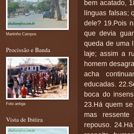
bem acatado, 1
línguas falsas
dele? 19.Pois 
que devia guar
Martinho Campos
queda de uma l
Procissão e Banda
laje; assim a 
homem desagrad
acha continu
educadas. 22.S
boca do insens
23.Há quem se 
Foto antiga
mas ressente
Vista de Ibitira
repouso. 24.Há