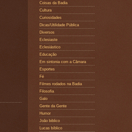
Coisas da Badia
Cultura
Curiosidades
Dicas/Utilidade Pública
Diversos
Eclesiaste
Eclesiástico
Educação
Em sintonia com a Câmara
Esportes
Fé
Filmes rodados na Badia
Filosofia
Galo
Gente da Gente
Humor
João biblico
Lucas bíblico