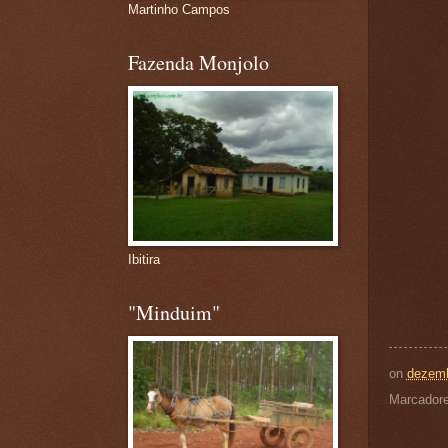
Martinho Campos
Fazenda Monjolo
Ibitira
"Minduim"
on
dezemb
Marcador