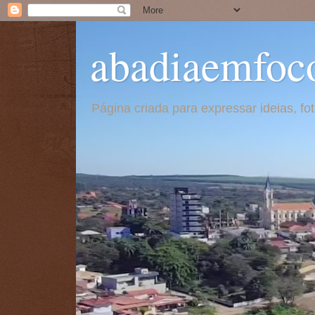
abadiaemfoc
Página criada para expressar ideias, f