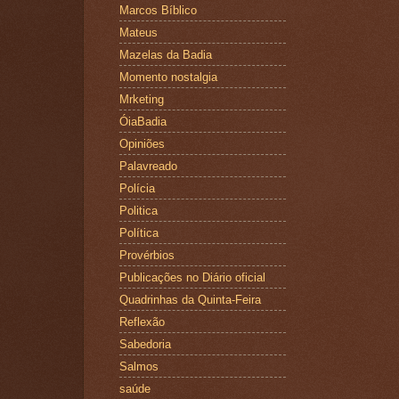
Marcos Bíblico
Mateus
Mazelas da Badia
Momento nostalgia
Mrketing
ÓiaBadia
Opiniões
Palavreado
Polícia
Politica
Política
Provérbios
Publicações no Diário oficial
Quadrinhas da Quinta-Feira
Reflexão
Sabedoria
Salmos
saúde