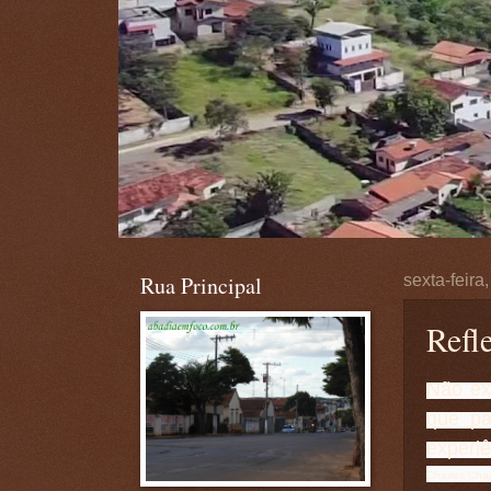
Rua Principal
sexta-feir
Refle
Não exi
que pa
experiê
Charles Chap