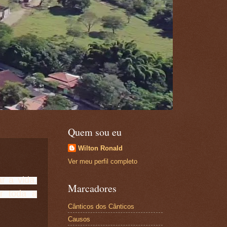
Quem sou eu
Wilton Ronald
Ver meu perfil completo
r a vida,
Marcadores
r toda a
Cânticos dos Cânticos
Causos