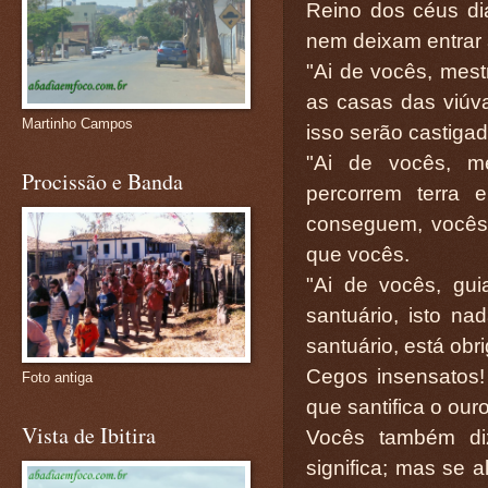
Reino dos céus d
nem deixam entrar 
"Ai de vocês, mestr
as casas das viúva
Martinho Campos
isso serão castiga
"Ai de vocês, me
Procissão e Banda
percorrem terra 
conseguem, vocês 
que vocês.
"Ai de vocês, gui
santuário, isto na
santuário, está obr
Cegos insensatos!
Foto antiga
que santifica o our
Vista de Ibitira
Vocês também diz
significa; mas se a