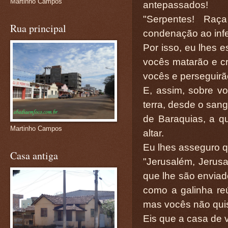
Martinho Campos
antepassados!
"Serpentes! Ra
Rua principal
condenação ao inf
Por isso, eu lhes e
vocês matarão e cr
vocês e perseguirã
E, assim, sobre v
terra, desde o sang
de Baraquias, a q
Martinho Campos
altar.
Eu lhes asseguro q
Casa antiga
"Jerusalém, Jerusa
que lhe são enviado
como a galinha re
mas vocês não qui
Eis que a casa de v