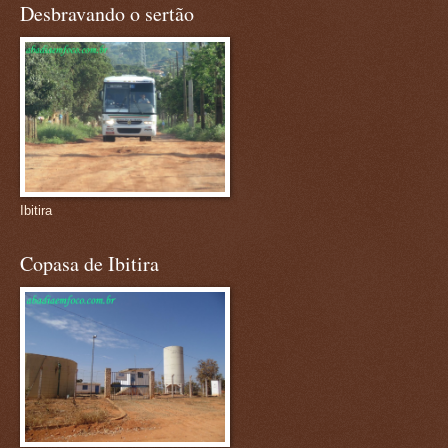
Desbravando o sertão
Ibitira
Copasa de Ibitira