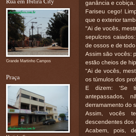
Rua em Ibitira City
ganância e cobiça.
Fariseu cego! Limp
que o exterior tamb
"Ai de vocês, mestr
sepulcros caiados:
de ossos e de todo 
Assim são vocês: p
Grande Martinho Campos
estão cheios de hip
"Ai de vocês, mestr
Praça
os túmulos dos pro
E dizem: ‘Se t
antepassados, 
derramamento do s
Assim, vocês t
descendentes dos 
Acabem, pois, 