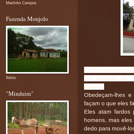
Martinho Campos
Fazenda Monjolo
Então, Jesus disse 
"Os mestres da l
Ibitira
Moisés.
"Minduim"
Obedeçam-lhes e 
façam o que eles f
Eles atam fardos
homens, mas eles 
dedo para movê-lo