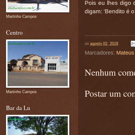
Pois eu lhes digo
digam: ‘Bendito é 
Martinho Campos
Centro
on
agosto 02, 2018
Marcadores:
Mateus
Nenhum come
Postar um co
Martinho Campos
Bar da Lu