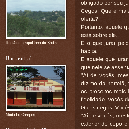
obrigado por seu ju
Cegos! Que é mais i
oferta?
Portanto, aquele qu
está sobre ele.
E o que jurar pelo
Região metropolitana da Badia
habita.
Bar central
E aquele que jurar
que nele se assent
"Ai de vocês, mest
dízimo da hortelã,
os preceitos mais i
fidelidade. Vocês d
Guias cegos! Você
"Ai de vocês, mestr
Martinho Campos
exterior do copo e