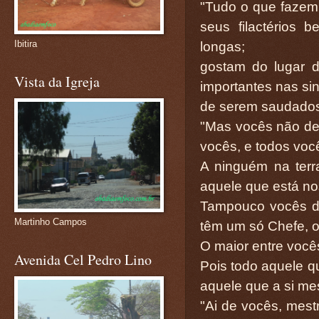
"Tudo o que fazem
seus filactérios
Ibitira
longas;
gostam do lugar 
Vista da Igreja
importantes nas si
de serem saudados
"Mas vocês não de
vocês, e todos voc
A ninguém na terr
aquele que está no
Tampouco vocês d
Martinho Campos
têm um só Chefe, o 
O maior entre você
Avenida Cel Pedro Lino
Pois todo aquele q
aquele que a si me
"Ai de vocês, mestr