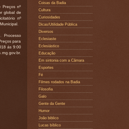
Coisas da Badia
 Preços nº
Cultura
 global de
Curiosidades
itatório nº
 Municipal.
Dicas/Utilidade Pública
Diversos
 Processo
Eclesiaste
 Preços para
Eclesiástico
2018 ás 9:00
.mg.gov.br.
Educação
Em sintonia com a Câmara
Esportes
Fé
Filmes rodados na Badia
Filosofia
Galo
Gente da Gente
Humor
João biblico
Lucas bíblico