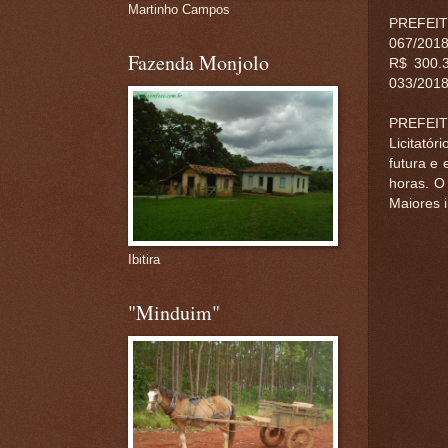
Martinho Campos
PREFEIT
067/201
Fazenda Monjolo
R$ 300.3
033/2018 
PREFEIT
Licitatór
futura e 
horas. O
Maiores 
Ibitira
"Minduim"