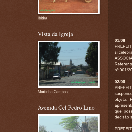
Ibitira
Vista da Igreja
01/08
PREFEIT
si celeb
ASSOCIAD
Referente
nº 001/20
02/08
PREFEI
Martinho Campos
suspenso
objeto: 
apresent
Avenida Cel Pedro Lino
que poss
decisão 
PREFEIT