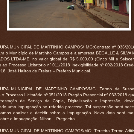
URA MUNICIPAL DE MARTINHO CAMPOS/ MG:Contrato nº 036/2018
ram o Município de Martinho Campos e a empresa BEGALLE & SILVA
OS LTDA-ME, no valor global de R$ 5.600,00 (Cinco Mil e Seiscen
 ao Processo Licitatório nº 011/2018 Inexigibilidade nº 002/2018 Cre
18. José Hailton de Freitas – Prefeito Municipal.
TURA MUNICIPAL DE MARTINHO CAMPOS/MG. Termo de Suspen
 o Processo Licitatório nº 051/2018 Pregão Presencial nº 033/2018 q
Prestação de Serviço de Cópia, Digitalização e Impressão, devi
ado uma impugnação no referido processo. Tal suspensão será nece
amos analisar e decidir sobre a Impugnação. Nova data será ma
sobre a Impugnação. Nilson – Pregoeiro.
URA MUNICIPAL DE MARTINHO CAMPOS/MG: Terceiro Termo Aditiv