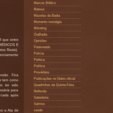
Marcos Bíblico
Mateus
Mazelas da Badia
Momento nostalgia
Mrketing
ÓiaBadia
 que entre
Opiniões
 MÉDICOS E
Palavreado
tos Reais).
Polícia
denciamento
Politica
Política
Provérbios
são. Fica
Publicações no Diário oficial
ue tem como
Quadrinhas da Quinta-Feira
do ter sido
ssária para
Reflexão
rcada após
Sabedoria
Salmos
saúde
o a Ata de