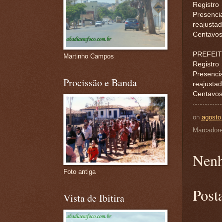
Registro
Presenci
reajusta
Centavos)
PREFEIT
Martinho Campos
Registro
Presenci
Procissão e Banda
reajusta
Centavos)
on
agosto
Marcador
Nenh
Foto antiga
Post
Vista de Ibitira