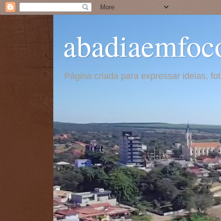
abadiaemfoc
Página criada para expressar ideias, f