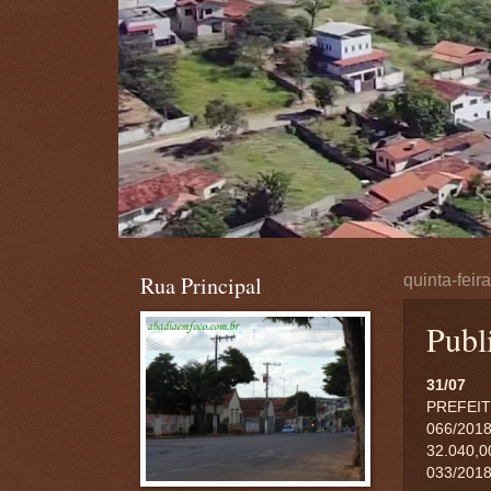
Rua Principal
quinta-feir
Publ
31/07
PREFEIT
066/2018
32.040,0
033/2018 