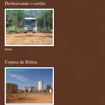
Desbravando o sertão
Ibitira
Copasa de Ibitira