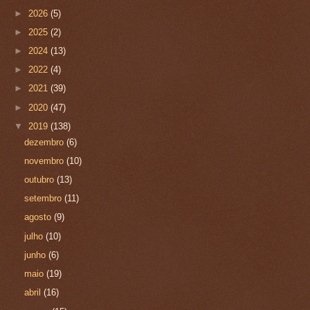
►
2026
(5)
►
2025
(2)
►
2024
(13)
►
2022
(4)
►
2021
(39)
►
2020
(47)
▼
2019
(138)
dezembro
(6)
novembro
(10)
outubro
(13)
setembro
(11)
agosto
(9)
julho
(10)
junho
(6)
maio
(19)
abril
(16)